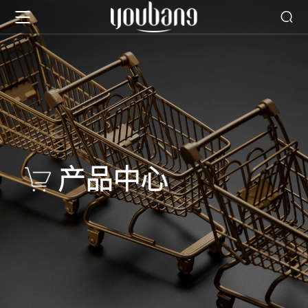

首页

关于又邦

企业介绍
产品中心
企业文化

购物车系列
生产实力
产品中心
荣誉资质
物流车系列

核心优势
服务体系
发展历程
其他系列
生产设备

运营模式
新闻资讯
检测设备

公司动态
联系我们
技术团队
媒体报道
联系信息
EN
品质保障